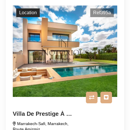
Location
Ref395a
Villa De Prestige À Vendre Ou À Louer
Marrakech-Safi
,
Marrakech
,
Route Amizmiz