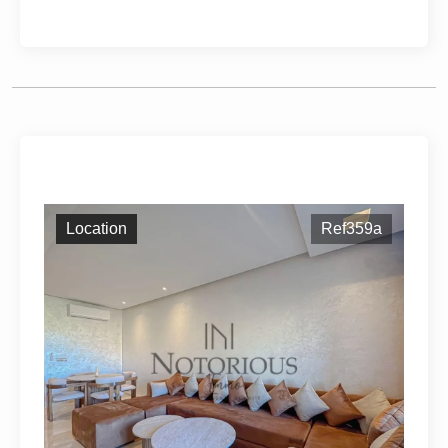
Location
Ref359a