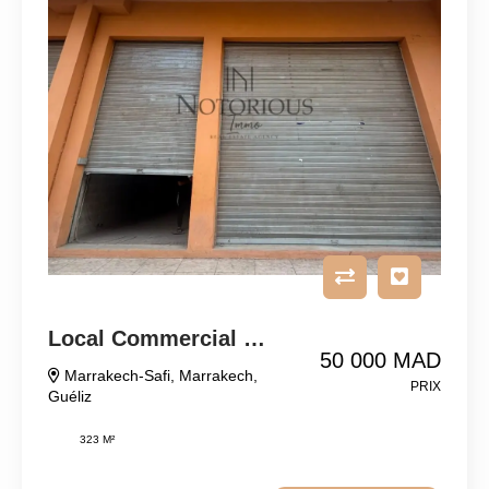
Local Commercial À Vendre Ou À Louer
50 000 MAD
Marrakech-Safi
,
Marrakech
,
PRIX
Guéliz
323 M²