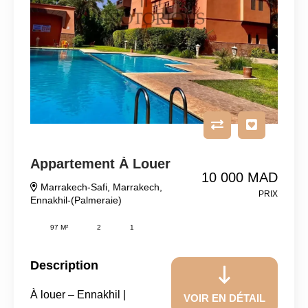
Appartement À Louer
10 000 MAD
Marrakech-Safi
,
Marrakech
,
PRIX
Ennakhil-(Palmeraie)
97 M²
2
1
Description
À louer – Ennakhil |
VOIR EN DÉTAIL