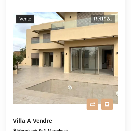
Vente
Ref192a
Villa À Vendre
Marrakech-Safi
,
Marrakech
,