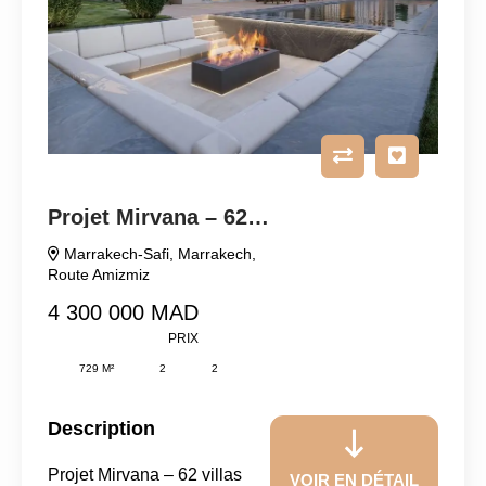
Projet Mirvana – 62 Villas Plain Pied Haut Standing
Marrakech-Safi
,
Marrakech
,
Route Amizmiz
4 300 000 MAD
PRIX
729 M²
2
2
Description
Projet Mirvana – 62 villas
VOIR EN DÉTAIL