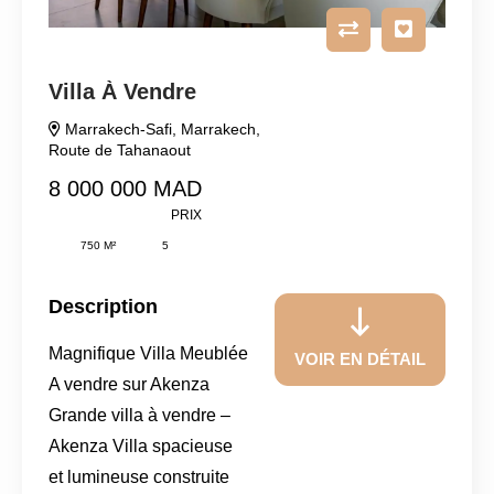
Villa À Vendre
Marrakech-Safi
,
Marrakech
,
Route de Tahanaout
8 000 000 MAD
PRIX
750 M²
5
Description
Magnifique Villa Meublée
VOIR EN DÉTAIL
A vendre sur Akenza
Grande villa à vendre –
Akenza Villa spacieuse
et lumineuse construite