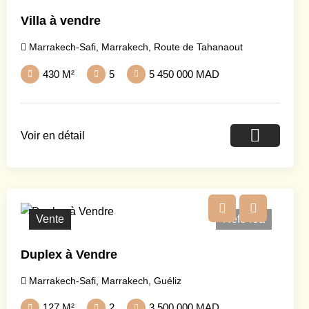
Villa à vendre
Marrakech-Safi
,
Marrakech
,
Route de Tahanaout
430 M²
5
5 450 000 MAD
Voir en détail
Vente
Ref343a
Duplex à Vendre
Marrakech-Safi
,
Marrakech
,
Guéliz
127 M²
2
3 500 000 MAD