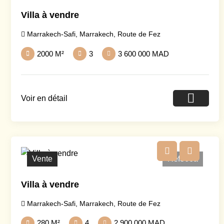
Villa à vendre
Marrakech-Safi
,
Marrakech
,
Route de Fez
2000 M²
3
3 600 000 MAD
Voir en détail
Vente
Ref366a
Villa à vendre
Marrakech-Safi
,
Marrakech
,
Route de Fez
280 M²
4
2 900 000 MAD