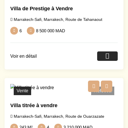
Villa de Prestige à Vendre
Marrakech-Safi
,
Marrakech
,
Route de Tahanaout
6
8 500 000 MAD
Voir en détail
Vente
Ref360a
Villa titrée à vendre
Marrakech-Safi
,
Marrakech
,
Route de Ouarzazate
243 M²
4
3 210 000 MAD