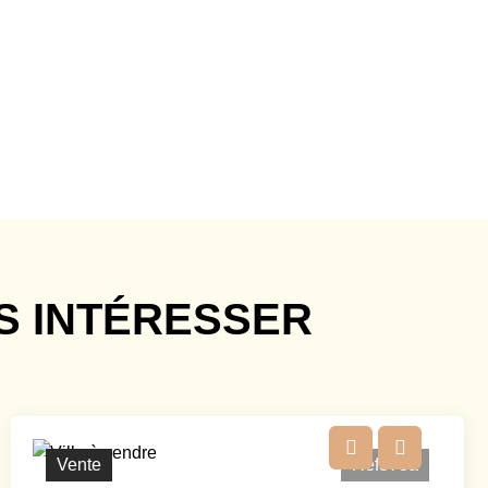
S INTÉRESSER
Vente
Ref373a