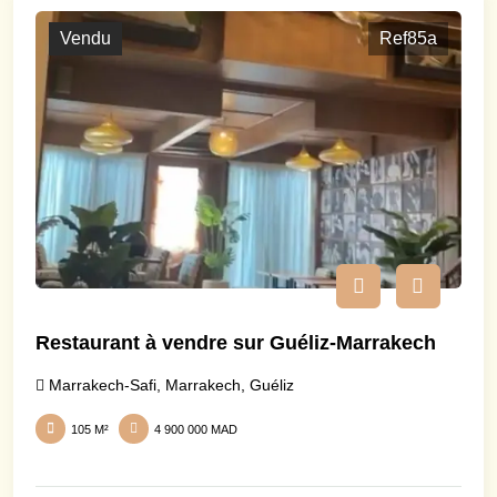
Vendu
Ref85a
Restaurant à vendre sur Guéliz-Marrakech
Marrakech-Safi
,
Marrakech
,
Guéliz
105 M²
4 900 000 MAD