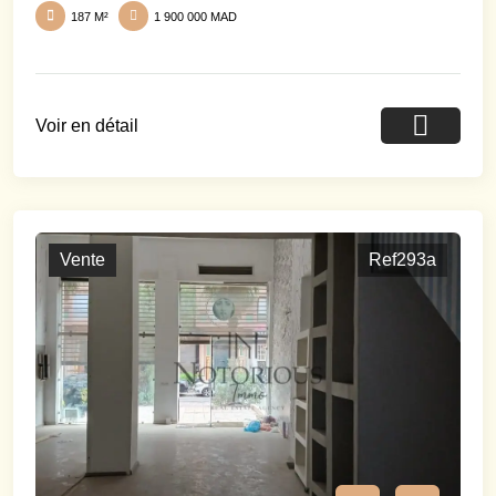
187 M²
1 900 000 MAD
Voir en détail
Vente
Ref293a