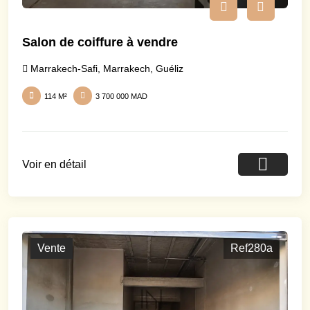
Salon de coiffure à vendre
Marrakech-Safi
,
Marrakech
,
Guéliz
114 M²
3 700 000 MAD
Voir en détail
Vente
Ref280a