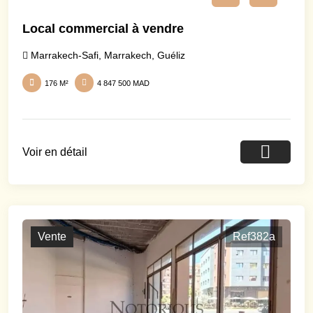
Local commercial à vendre
Marrakech-Safi
,
Marrakech
,
Guéliz
176 M²
4 847 500 MAD
Voir en détail
Vente
Ref382a