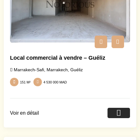
Local commercial à vendre – Guéliz
Marrakech-Safi
,
Marrakech
,
Guéliz
151 M²
4 530 000 MAD
Voir en détail