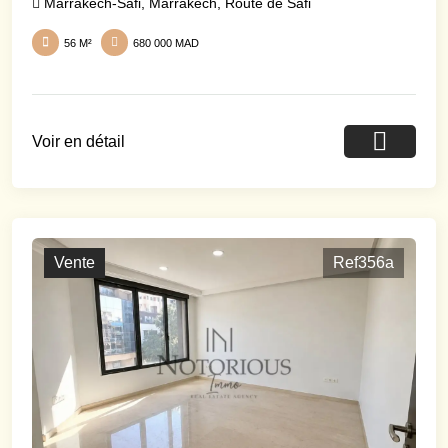
Marrakech-Safi
,
Marrakech
,
Route de Safi
56 M²
680 000 MAD
Voir en détail
Vente
Ref356a