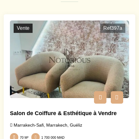
Vente
Ref397a
Salon de Coiffure & Esthétique à Vendre
Marrakech-Safi
,
Marrakech
,
Guéliz
70 M²
1 700 000 MAD