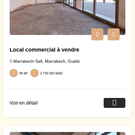
Local commercial à vendre
Marrakech-Safi
,
Marrakech
,
Guéliz
98 M²
2 730 000 MAD
Voir en détail