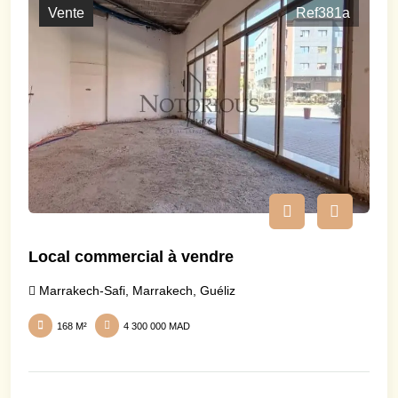
Vente
Ref381a
Local commercial à vendre
Marrakech-Safi
,
Marrakech
,
Guéliz
168 M²
4 300 000 MAD