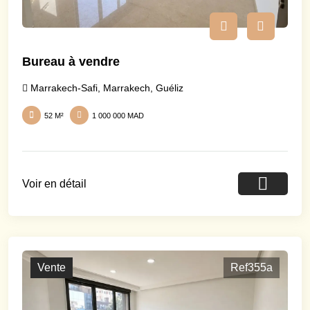
Bureau à vendre
Marrakech-Safi
,
Marrakech
,
Guéliz
52 M²
1 000 000 MAD
Voir en détail
Vente
Ref355a