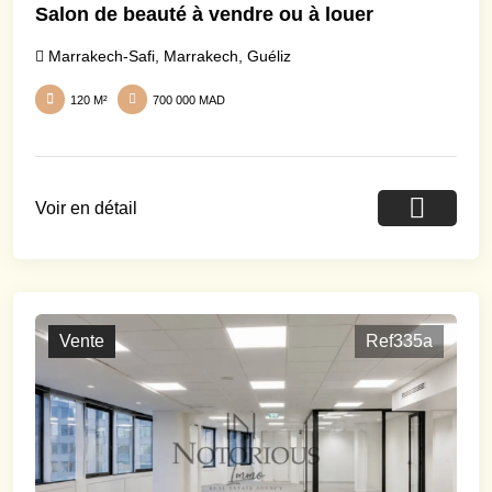
Salon de beauté à vendre ou à louer
Marrakech-Safi
,
Marrakech
,
Guéliz
120 M²
700 000 MAD
Voir en détail
Vente
Ref335a